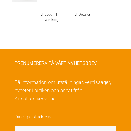
Lägg till i
Detaljer
varukorg
PRENUMERERA PÅ VÅRT NYHETSBREV
Få information om utställningar, vernissager,
nyheter i butiken och annat från
Konsthantverkarna.
Din e-postadress: