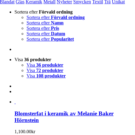
Blandat
Glas
Keramik
Metall
Nyheter
Smycken
Textil
Trä
Unikat
Sortera efter
Förvald ordning
Sortera efter
Förvald ordning
Sortera efter
Namn
Sortera efter
Pris
Sortera efter
Datum
Sortera efter
Popularitet
Visa
36 produkter
Visa
36 produkter
Visa
72 produkter
Visa
108 produkter
Blomsterfat i keramik av Melanie Baker
Hörnstein
1,100.00
kr