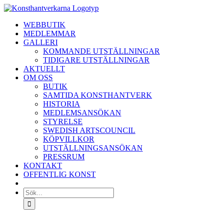
Fortsätt
till
WEBBUTIK
innehållet
MEDLEMMAR
GALLERI
KOMMANDE UTSTÄLLNINGAR
TIDIGARE UTSTÄLLNINGAR
AKTUELLT
OM OSS
BUTIK
SAMTIDA KONSTHANTVERK
HISTORIA
MEDLEMSANSÖKAN
STYRELSE
SWEDISH ARTSCOUNCIL
KÖPVILLKOR
UTSTÄLLNINGSANSÖKAN
PRESSRUM
KONTAKT
OFFENTLIG KONST
Sök
efter: