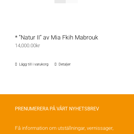
* ”Natur II” av Mia Fkih Mabrouk
14,000.00
kr
Lägg till i varukorg
Detaljer
PRENUMERERA PÅ VÅRT NYHETSBREV
Få information om utställningar, vernissager,