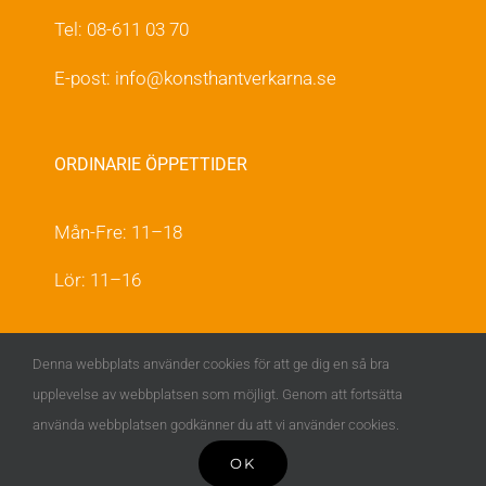
Tel: 08-611 03 70
E-post:
info@konsthantverkarna.se
ORDINARIE ÖPPETTIDER
Mån-Fre: 11–18
Lör: 11–16
KONSTHANTVERKARNA PÅ FACEBOOK &
Denna webbplats använder cookies för att ge dig en så bra
INSTAGRAM
upplevelse av webbplatsen som möjligt. Genom att fortsätta
använda webbplatsen godkänner du att vi använder cookies.
OK