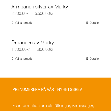
Armband i silver av Murky
Prisintervall:
3,300.00
kr
–
5,500.00
kr
3,300.00kr
Välj alternativ
Detaljer
Den
till
här
5,500.00kr
produkten
Örhängen av Murky
har
Prisintervall:
1,300.00
kr
–
1,800.00
kr
flera
1,300.00kr
varianter.
Välj alternativ
Detaljer
Den
till
De
här
1,800.00kr
olika
produkten
alternativen
har
kan
flera
PRENUMERERA PÅ VÅRT NYHETSBREV
väljas
varianter.
på
De
Få information om utställningar, vernissager,
produktsidan
olika