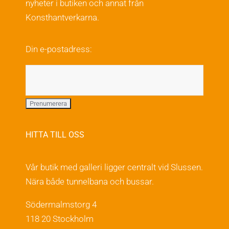
nyheter i butiken och annat från
alternativen
Konsthantverkarna.
kan
väljas
Din e-postadress:
på
produktsidan
HITTA TILL OSS
Vår butik med galleri ligger centralt vid Slussen.
Nära både tunnelbana och bussar.
Södermalmstorg 4
118 20 Stockholm