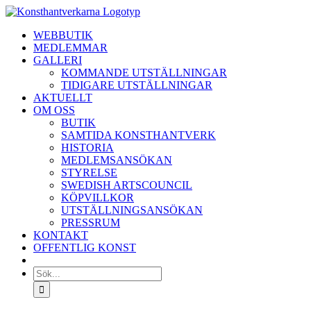
Fortsätt
till
WEBBUTIK
innehållet
MEDLEMMAR
GALLERI
KOMMANDE UTSTÄLLNINGAR
TIDIGARE UTSTÄLLNINGAR
AKTUELLT
OM OSS
BUTIK
SAMTIDA KONSTHANTVERK
HISTORIA
MEDLEMSANSÖKAN
STYRELSE
SWEDISH ARTSCOUNCIL
KÖPVILLKOR
UTSTÄLLNINGSANSÖKAN
PRESSRUM
KONTAKT
OFFENTLIG KONST
Sök
efter: