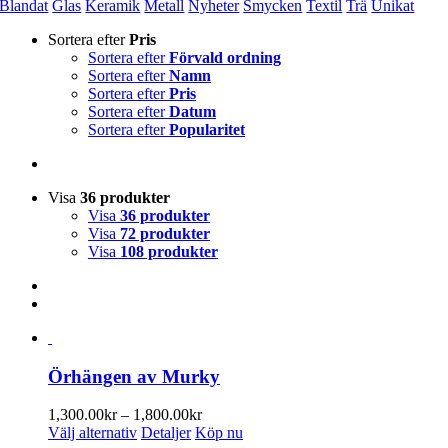
Blandat
Glas
Keramik
Metall
Nyheter
Smycken
Textil
Trä
Unikat
Sortera efter
Pris
Sortera efter
Förvald ordning
Sortera efter
Namn
Sortera efter
Pris
Sortera efter
Datum
Sortera efter
Popularitet
Visa
36 produkter
Visa
36 produkter
Visa
72 produkter
Visa
108 produkter
Örhängen av Murky
Prisintervall:
1,300.00
kr
–
1,800.00
kr
Den
1,300.00kr
Välj alternativ
Detaljer
Köp nu