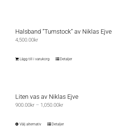
Halsband ”Tumstock” av Niklas Ejve
4,500.00
kr
Lägg till i varukorg
Detaljer
Liten vas av Niklas Ejve
Prisintervall:
900.00
kr
–
1,050.00
kr
900.00kr
till
Välj alternativ
Detaljer
Den
1,050.00kr
här