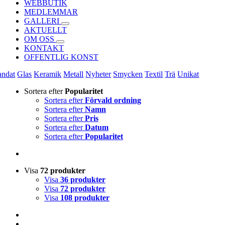
WEBBUTIK
MEDLEMMAR
GALLERI
AKTUELLT
OM OSS
KONTAKT
OFFENTLIG KONST
andat
Glas
Keramik
Metall
Nyheter
Smycken
Textil
Trä
Unikat
Sortera efter
Popularitet
Sortera efter
Förvald ordning
Sortera efter
Namn
Sortera efter
Pris
Sortera efter
Datum
Sortera efter
Popularitet
Visa
72 produkter
Visa
36 produkter
Visa
72 produkter
Visa
108 produkter