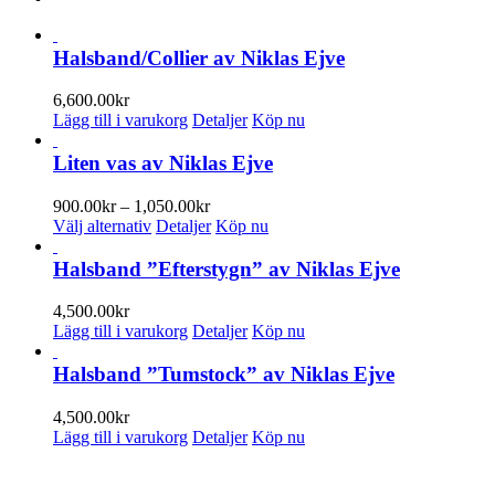
Halsband/Collier av Niklas Ejve
6,600.00
kr
Lägg till i varukorg
Detaljer
Köp nu
Liten vas av Niklas Ejve
Prisintervall:
900.00
kr
–
1,050.00
kr
Den
900.00kr
Välj alternativ
Detaljer
Köp nu
här
till
produkten
1,050.00kr
Halsband ”Efterstygn” av Niklas Ejve
har
flera
4,500.00
kr
varianter.
Lägg till i varukorg
Detaljer
Köp nu
De
olika
Halsband ”Tumstock” av Niklas Ejve
alternativen
kan
4,500.00
kr
väljas
Lägg till i varukorg
Detaljer
Köp nu
på
produktsidan
ENUMERERA PÅ VÅRT NYHETSBREV