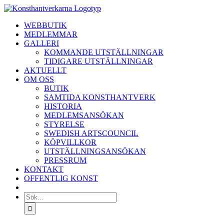
Fortsätt
till
WEBBUTIK
innehållet
MEDLEMMAR
GALLERI
KOMMANDE UTSTÄLLNINGAR
TIDIGARE UTSTÄLLNINGAR
AKTUELLT
OM OSS
BUTIK
SAMTIDA KONSTHANTVERK
HISTORIA
MEDLEMSANSÖKAN
STYRELSE
SWEDISH ARTSCOUNCIL
KÖPVILLKOR
UTSTÄLLNINGSANSÖKAN
PRESSRUM
KONTAKT
OFFENTLIG KONST
Sök
efter: