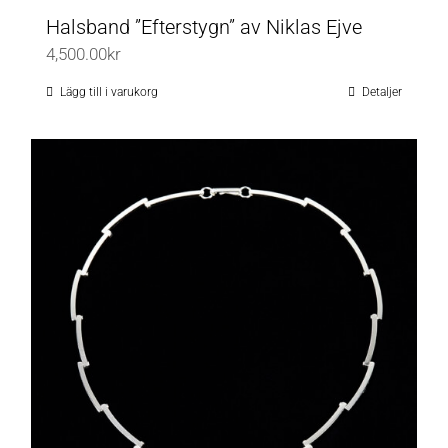
Halsband ”Efterstygn” av Niklas Ejve
4,500.00
kr
Lägg till i varukorg
Detaljer