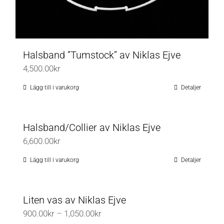
Halsband ”Tumstock” av Niklas Ejve
4,500.00
kr
Lägg till i varukorg
Detaljer
Halsband/Collier av Niklas Ejve
6,600.00
kr
Lägg till i varukorg
Detaljer
Liten vas av Niklas Ejve
Prisintervall:
900.00
kr
–
1,050.00
kr