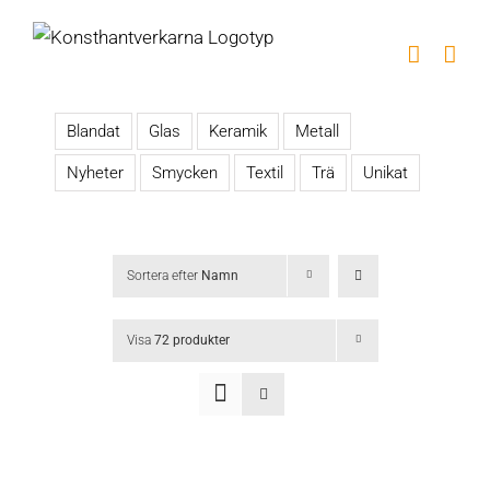
Fortsätt
till
innehållet
Blandat
Glas
Keramik
Metall
Nyheter
Smycken
Textil
Trä
Unikat
Sortera efter
Namn
Visa
72 produkter