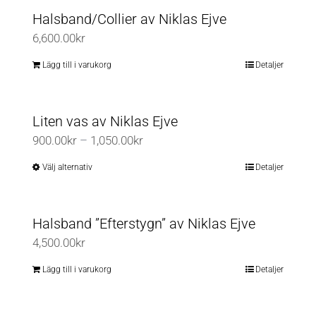
Halsband/Collier av Niklas Ejve
6,600.00
kr
Lägg till i varukorg
Detaljer
Liten vas av Niklas Ejve
Prisintervall:
900.00
kr
–
1,050.00
kr
900.00kr
Välj alternativ
Detaljer
Den
till
här
1,050.00kr
produkten
Halsband ”Efterstygn” av Niklas Ejve
har
4,500.00
kr
flera
varianter.
Lägg till i varukorg
Detaljer
De
olika