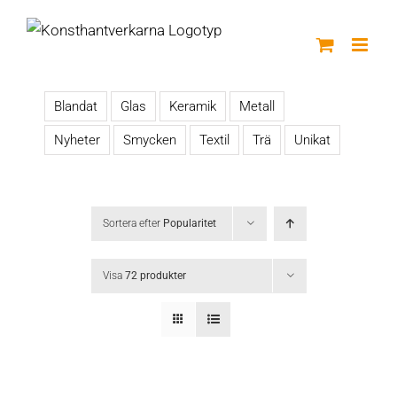
Fortsätt
till
innehållet
Blandat
Glas
Keramik
Metall
Nyheter
Smycken
Textil
Trä
Unikat
Sortera efter
Popularitet
Visa
72 produkter