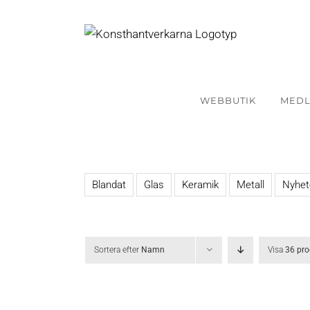
Fortsätt
till
innehållet
WEBBUTIK
MED
Blandat
Glas
Keramik
Metall
Nyhet
Sortera efter
Namn
Visa
36 pro