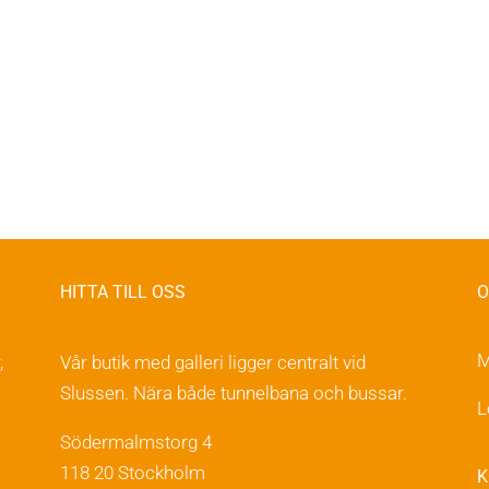
HITTA TILL OSS
O
M
,
Vår butik med galleri ligger centralt vid
Slussen. Nära både tunnelbana och bussar.
L
Södermalmstorg 4
118 20 Stockholm
K