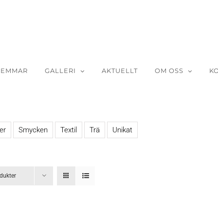
LEMMAR
GALLERI
AKTUELLT
OM OSS
K
er
Smycken
Textil
Trä
Unikat
dukter