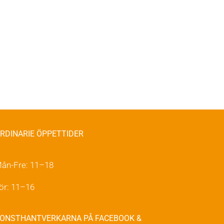
RDINARIE ÖPPETTIDER
ån-Fre: 11–18
ör: 11–16
ONSTHANTVERKARNA PÅ FACEBOOK &