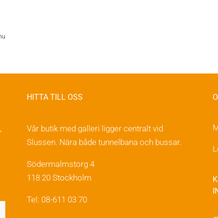
nu
HITTA TILL OSS
O
M
,
Vår butik med galleri ligger centralt vid
Slussen. Nära både tunnelbana och bussar.
L
Södermalmstorg 4
118 20 Stockholm
K
I
Tel: 08-611 03 70