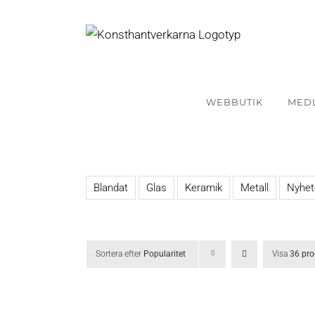
Fortsätt
till
innehållet
WEBBUTIK
MED
Blandat
Glas
Keramik
Metall
Nyhet
Sortera efter
Popularitet
Visa
36 pro