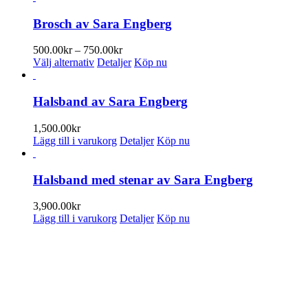
Brosch av Sara Engberg
Prisintervall:
500.00
kr
–
750.00
kr
Den
500.00kr
Välj alternativ
Detaljer
Köp nu
här
till
produkten
750.00kr
har
Halsband av Sara Engberg
flera
varianter.
1,500.00
kr
De
Lägg till i varukorg
Detaljer
Köp nu
olika
alternativen
kan
Halsband med stenar av Sara Engberg
väljas
på
3,900.00
kr
produktsidan
Lägg till i varukorg
Detaljer
Köp nu
PRENUMERERA PÅ VÅRT NYHETSBREV
Få information om utställningar, vernissager, nyheter i butiken och
annat från Konsthantverkarna.