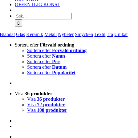
OFFENTLIG KONST
Sök
efter:
Blandat
Glas
Keramik
Metall
Nyheter
Smycken
Textil
Trä
Unikat
Sortera efter
Förvald ordning
Sortera efter
Förvald ordning
Sortera efter
Namn
Sortera efter
Pris
Sortera efter
Datum
Sortera efter
Popularitet
Visa
36 produkter
Visa
36 produkter
Visa
72 produkter
Visa
108 produkter