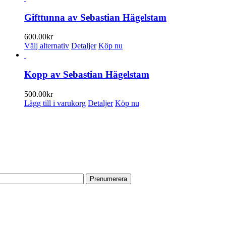
Gifttunna av Sebastian Hägelstam
600.00
kr
Den
Välj alternativ
Detaljer
Köp nu
här
produkten
har
Kopp av Sebastian Hägelstam
flera
varianter.
500.00
kr
De
Lägg till i varukorg
Detaljer
Köp nu
olika
alternativen
ENUMERERA PÅ VÅRT NYHETSBREV
kan
väljas
 information om utställningar, vernissager, nyheter i butiken och annat 
på
produktsidan
n e-postadress:
TA TILL OSS
r butik med galleri ligger centralt vid Slussen. Nära både tunnelbana oc