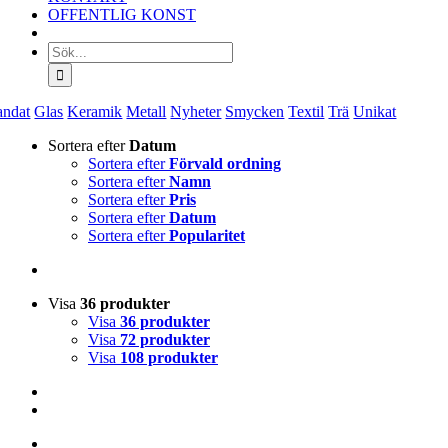
OFFENTLIG KONST
Sök
efter:
andat
Glas
Keramik
Metall
Nyheter
Smycken
Textil
Trä
Unikat
Sortera efter
Datum
Sortera efter
Förvald ordning
Sortera efter
Namn
Sortera efter
Pris
Sortera efter
Datum
Sortera efter
Popularitet
Visa
36 produkter
Visa
36 produkter
Visa
72 produkter
Visa
108 produkter