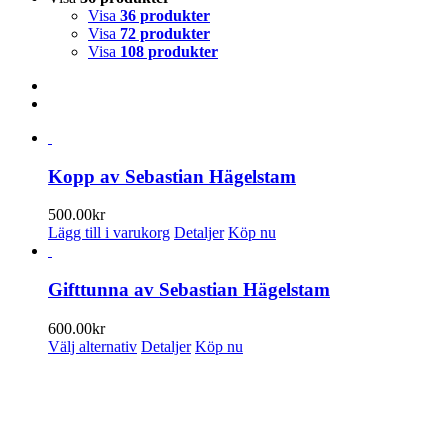
Visa
36 produkter
Visa
72 produkter
Visa
108 produkter
Kopp av Sebastian Hägelstam
500.00
kr
Lägg till i varukorg
Detaljer
Köp nu
Gifttunna av Sebastian Hägelstam
600.00
kr
Den
Välj alternativ
Detaljer
Köp nu
här
produkten
ENUMERERA PÅ VÅRT NYHETSBREV
har
flera
 information om utställningar, vernissager, nyheter i butiken och annat 
varianter.