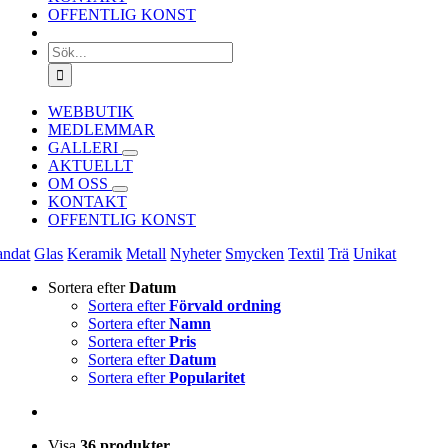
OFFENTLIG KONST
Sök
efter:
WEBBUTIK
MEDLEMMAR
GALLERI
AKTUELLT
OM OSS
KONTAKT
OFFENTLIG KONST
andat
Glas
Keramik
Metall
Nyheter
Smycken
Textil
Trä
Unikat
Sortera efter
Datum
Sortera efter
Förvald ordning
Sortera efter
Namn
Sortera efter
Pris
Sortera efter
Datum
Sortera efter
Popularitet
Visa
36 produkter