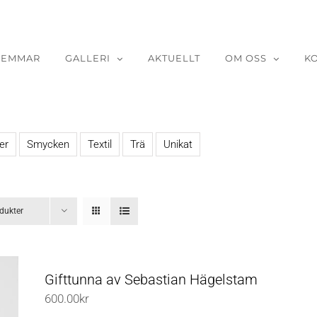
LEMMAR
GALLERI
AKTUELLT
OM OSS
K
er
Smycken
Textil
Trä
Unikat
dukter
Gifttunna av Sebastian Hägelstam
600.00
kr