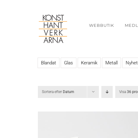
Fortsätt
till
innehållet
WEBBUTIK
MED
Blandat
Glas
Keramik
Metall
Nyhet
Sortera efter
Datum
Visa
36 pro