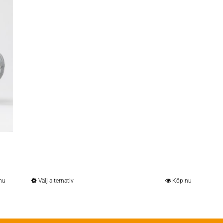
nu
Välj alternativ
Köp nu
Den
här
produkten