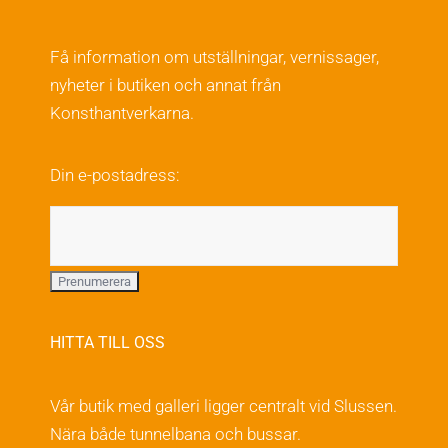
varianter.
De
Få information om utställningar, vernissager,
olika
nyheter i butiken och annat från
alternativen
Konsthantverkarna.
kan
väljas
Din e-postadress:
på
produktsidan
HITTA TILL OSS
Vår butik med galleri ligger centralt vid Slussen.
Nära både tunnelbana och bussar.