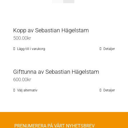
Kopp av Sebastian Hägelstam
500.00
kr
Lägg till i varukorg
Detaljer
Gifttunna av Sebastian Hägelstam
600.00
kr
Välj alternativ
Detaljer
Den
här
produkten
har
flera
PRENUMERERA PÅ VÅRT NYHETSBREV