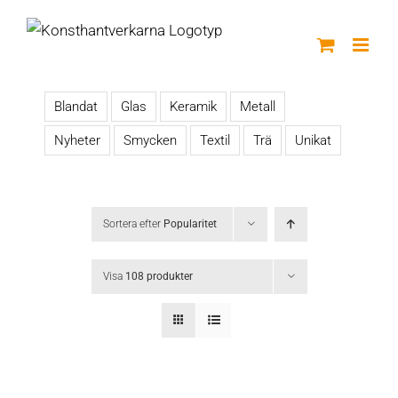
Fortsätt
till
innehållet
Blandat
Glas
Keramik
Metall
Nyheter
Smycken
Textil
Trä
Unikat
Sortera efter
Popularitet
Visa
108 produkter