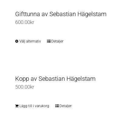
Gifttunna av Sebastian Hägelstam
600.00
kr
Välj alternativ
Detaljer
Den
här
produkten
har
flera
Kopp av Sebastian Hägelstam
varianter.
500.00
kr
De
olika
Lägg till i varukorg
Detaljer
alternativen
kan
väljas