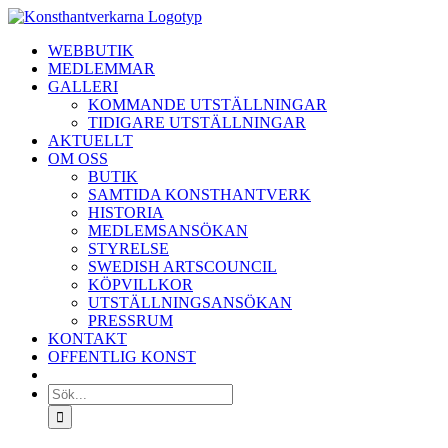
Fortsätt
till
WEBBUTIK
innehållet
MEDLEMMAR
GALLERI
KOMMANDE UTSTÄLLNINGAR
TIDIGARE UTSTÄLLNINGAR
AKTUELLT
OM OSS
BUTIK
SAMTIDA KONSTHANTVERK
HISTORIA
MEDLEMSANSÖKAN
STYRELSE
SWEDISH ARTSCOUNCIL
KÖPVILLKOR
UTSTÄLLNINGSANSÖKAN
PRESSRUM
KONTAKT
OFFENTLIG KONST
Sök
efter: