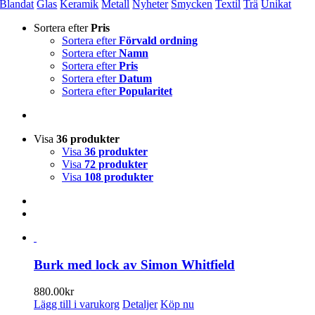
Blandat
Glas
Keramik
Metall
Nyheter
Smycken
Textil
Trä
Unikat
Sortera efter
Pris
Sortera efter
Förvald ordning
Sortera efter
Namn
Sortera efter
Pris
Sortera efter
Datum
Sortera efter
Popularitet
Visa
36 produkter
Visa
36 produkter
Visa
72 produkter
Visa
108 produkter
Burk med lock av Simon Whitfield
880.00
kr
Lägg till i varukorg
Detaljer
Köp nu