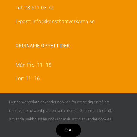
Tel: 08-611 03 70
E-post:
info@konsthantverkarna.se
ORDINARIE ÖPPETTIDER
Mån-Fre: 11–18
Lör: 11–16
KONSTHANTVERKARNA PÅ FACEBOOK &
Denna webbplats använder cookies för att ge dig en så bra
INSTAGRAM
upplevelse av webbplatsen som möjligt. Genom att fortsätta
använda webbplatsen godkänner du att vi använder cookies.
OK