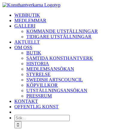
Fortsätt
till
WEBBUTIK
innehållet
MEDLEMMAR
GALLERI
KOMMANDE UTSTÄLLNINGAR
TIDIGARE UTSTÄLLNINGAR
AKTUELLT
OM OSS
BUTIK
SAMTIDA KONSTHANTVERK
HISTORIA
MEDLEMSANSÖKAN
STYRELSE
SWEDISH ARTSCOUNCIL
KÖPVILLKOR
UTSTÄLLNINGSANSÖKAN
PRESSRUM
KONTAKT
OFFENTLIG KONST
Sök
efter: