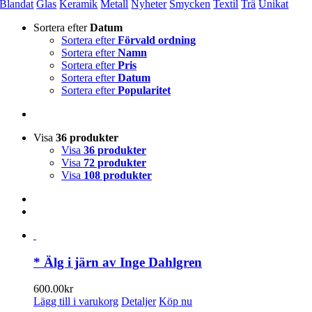
Blandat
Glas
Keramik
Metall
Nyheter
Smycken
Textil
Trä
Unikat
Sortera efter
Datum
Sortera efter
Förvald ordning
Sortera efter
Namn
Sortera efter
Pris
Sortera efter
Datum
Sortera efter
Popularitet
Visa
36 produkter
Visa
36 produkter
Visa
72 produkter
Visa
108 produkter
* Älg i järn av Inge Dahlgren
600.00
kr
Lägg till i varukorg
Detaljer
Köp nu