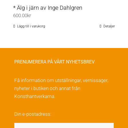
* Älg i järn av Inge Dahlgren
600.00
kr
Lägg till i varukorg
Detaljer
PRENUMERERA PÅ VÅRT NYHETSBREV
Få information om utställningar, vernissager,
nyheter i butiken och annat från
Konsthantverkarna.
Din e-postadress: