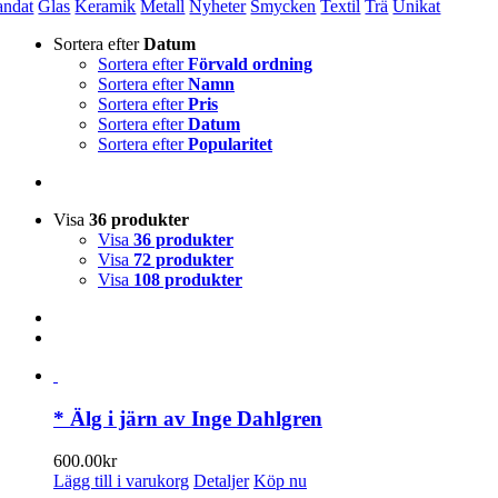
andat
Glas
Keramik
Metall
Nyheter
Smycken
Textil
Trä
Unikat
Sortera efter
Datum
Sortera efter
Förvald ordning
Sortera efter
Namn
Sortera efter
Pris
Sortera efter
Datum
Sortera efter
Popularitet
Visa
36 produkter
Visa
36 produkter
Visa
72 produkter
Visa
108 produkter
* Älg i järn av Inge Dahlgren
600.00
kr
Lägg till i varukorg
Detaljer
Köp nu