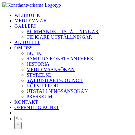
Fortsätt
till
WEBBUTIK
innehållet
MEDLEMMAR
GALLERI
KOMMANDE UTSTÄLLNINGAR
TIDIGARE UTSTÄLLNINGAR
AKTUELLT
OM OSS
BUTIK
SAMTIDA KONSTHANTVERK
HISTORIA
MEDLEMSANSÖKAN
STYRELSE
SWEDISH ARTSCOUNCIL
KÖPVILLKOR
UTSTÄLLNINGSANSÖKAN
PRESSRUM
KONTAKT
OFFENTLIG KONST
Sök
efter: