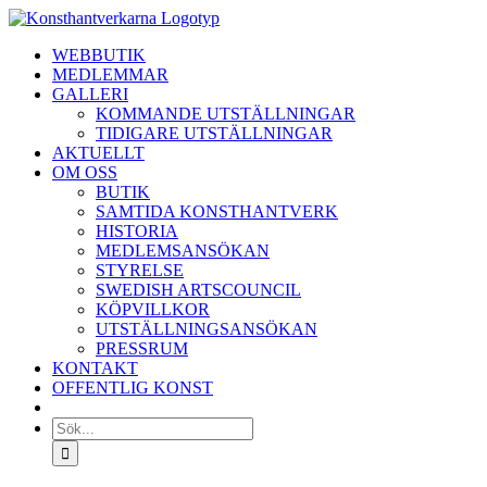
Fortsätt
till
WEBBUTIK
innehållet
MEDLEMMAR
GALLERI
KOMMANDE UTSTÄLLNINGAR
TIDIGARE UTSTÄLLNINGAR
AKTUELLT
OM OSS
BUTIK
SAMTIDA KONSTHANTVERK
HISTORIA
MEDLEMSANSÖKAN
STYRELSE
SWEDISH ARTSCOUNCIL
KÖPVILLKOR
UTSTÄLLNINGSANSÖKAN
PRESSRUM
KONTAKT
OFFENTLIG KONST
Sök
efter: