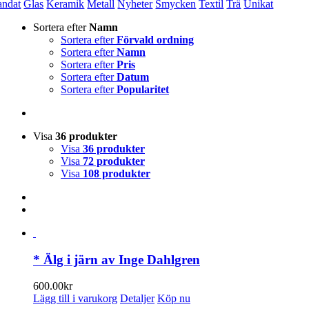
andat
Glas
Keramik
Metall
Nyheter
Smycken
Textil
Trä
Unikat
Sortera efter
Namn
Sortera efter
Förvald ordning
Sortera efter
Namn
Sortera efter
Pris
Sortera efter
Datum
Sortera efter
Popularitet
Visa
36 produkter
Visa
36 produkter
Visa
72 produkter
Visa
108 produkter
* Älg i järn av Inge Dahlgren
600.00
kr
Lägg till i varukorg
Detaljer
Köp nu