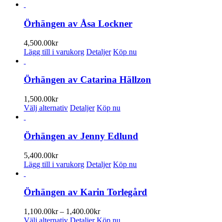
här
produkten
har
Örhängen av Åsa Lockner
flera
varianter.
4,500.00
kr
De
Lägg till i varukorg
Detaljer
Köp nu
olika
alternativen
kan
Örhängen av Catarina Hällzon
väljas
på
1,500.00
kr
produktsidan
Den
Välj alternativ
Detaljer
Köp nu
här
produkten
har
Örhängen av Jenny Edlund
flera
varianter.
5,400.00
kr
De
Lägg till i varukorg
Detaljer
Köp nu
olika
alternativen
kan
Örhängen av Karin Torlegård
väljas
på
Prisintervall:
1,100.00
kr
–
1,400.00
kr
produktsidan
Den
1,100.00kr
Välj alternativ
Detaljer
Köp nu