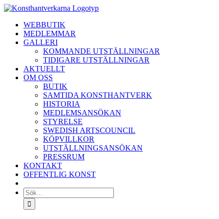
Fortsätt
till
WEBBUTIK
innehållet
MEDLEMMAR
GALLERI
KOMMANDE UTSTÄLLNINGAR
TIDIGARE UTSTÄLLNINGAR
AKTUELLT
OM OSS
BUTIK
SAMTIDA KONSTHANTVERK
HISTORIA
MEDLEMSANSÖKAN
STYRELSE
SWEDISH ARTSCOUNCIL
KÖPVILLKOR
UTSTÄLLNINGSANSÖKAN
PRESSRUM
KONTAKT
OFFENTLIG KONST
Sök
efter: