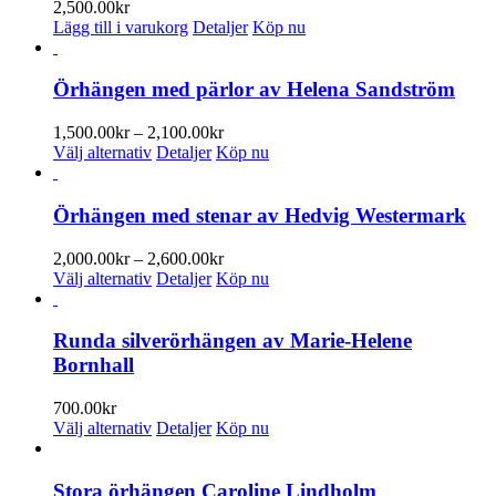
2,500.00
kr
Lägg till i varukorg
Detaljer
Köp nu
Örhängen med pärlor av Helena Sandström
Prisintervall:
1,500.00
kr
–
2,100.00
kr
Den
1,500.00kr
Välj alternativ
Detaljer
Köp nu
här
till
produkten
2,100.00kr
har
Örhängen med stenar av Hedvig Westermark
flera
varianter.
Prisintervall:
2,000.00
kr
–
2,600.00
kr
De
Den
2,000.00kr
Välj alternativ
Detaljer
Köp nu
olika
här
till
alternativen
produkten
2,600.00kr
kan
har
Runda silverörhängen av Marie-Helene
väljas
flera
Bornhall
på
varianter.
produktsidan
De
700.00
kr
olika
Den
Välj alternativ
Detaljer
Köp nu
alternativen
här
kan
produkten
väljas
har
Stora örhängen Caroline Lindholm