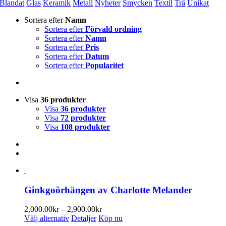
Blandat
Glas
Keramik
Metall
Nyheter
Smycken
Textil
Trä
Unikat
Sortera efter
Namn
Sortera efter
Förvald ordning
Sortera efter
Namn
Sortera efter
Pris
Sortera efter
Datum
Sortera efter
Popularitet
Visa
36 produkter
Visa
36 produkter
Visa
72 produkter
Visa
108 produkter
Ginkgoörhängen av Charlotte Melander
Prisintervall:
2,000.00
kr
–
2,900.00
kr
Den
2,000.00kr
Välj alternativ
Detaljer
Köp nu