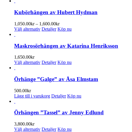
här
till
produkten
2,900.00kr
har
Kubörhängen av Hubert Hydman
flera
varianter.
Prisintervall:
1,050.00
kr
–
1,600.00
kr
De
Den
1,050.00kr
Välj alternativ
Detaljer
Köp nu
olika
här
till
alternativen
produkten
1,600.00kr
kan
har
Maskrosörhängen av Katarina Henriksson
väljas
flera
på
varianter.
1,650.00
kr
produktsidan
De
Den
Välj alternativ
Detaljer
Köp nu
olika
här
alternativen
produkten
kan
har
Örhänge ”Galge” av Åsa Elmstam
väljas
flera
på
varianter.
500.00
kr
produktsidan
De
Lägg till i varukorg
Detaljer
Köp nu
olika
alternativen
kan
Örhängen ”Tassel” av Jenny Edlund
väljas
på
3,800.00
kr
produktsidan
Den
Välj alternativ
Detaljer
Köp nu