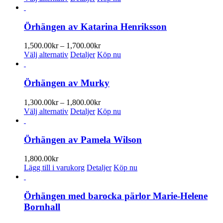
här
till
produkten
1,400.00kr
har
Örhängen av Katarina Henriksson
flera
varianter.
Prisintervall:
1,500.00
kr
–
1,700.00
kr
De
Den
1,500.00kr
Välj alternativ
Detaljer
Köp nu
olika
här
till
alternativen
produkten
1,700.00kr
kan
har
Örhängen av Murky
väljas
flera
på
varianter.
Prisintervall:
1,300.00
kr
–
1,800.00
kr
produktsidan
De
Den
1,300.00kr
Välj alternativ
Detaljer
Köp nu
olika
här
till
alternativen
produkten
1,800.00kr
kan
har
Örhängen av Pamela Wilson
väljas
flera
på
varianter.
1,800.00
kr
produktsidan
De
Lägg till i varukorg
Detaljer
Köp nu
olika
alternativen
kan
Örhängen med barocka pärlor Marie-Helene
väljas
Bornhall
på
produktsidan