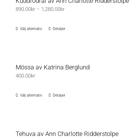
Kuddfodral av Ann Charlotte Ridderstolpe
varianter.
Prisintervall:
890.00
kr
–
1,280.00
kr
De
890.00kr
olika
till
Välj alternativ
Detaljer
Den
alternativen
1,280.00kr
här
kan
produkten
väljas
har
på
flera
Mössa av Katrina Berglund
produktsidan
varianter.
400.00
kr
De
olika
Välj alternativ
Detaljer
Den
alternativen
här
kan
produkten
väljas
har
på
flera
Tehuva av Ann Charlotte Ridderstolpe
produktsidan