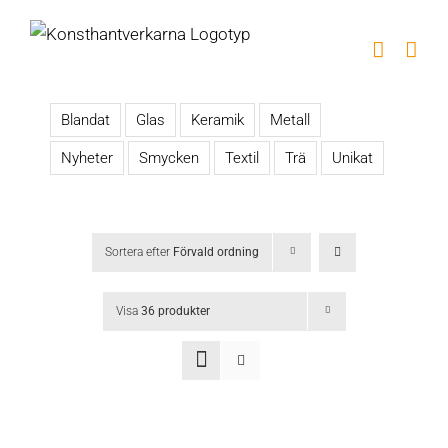
Fortsätt
till
innehållet
Blandat
Glas
Keramik
Metall
Nyheter
Smycken
Textil
Trä
Unikat
Sortera efter
Förvald ordning
Visa
36 produkter