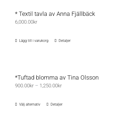
* Textil tavla av Anna Fjällbäck
6,000.00
kr
Lägg till i varukorg
Detaljer
*Tuftad blomma av Tina Olsson
Prisintervall:
900.00
kr
–
1,250.00
kr
900.00kr
till
Välj alternativ
Detaljer
Den
1,250.00kr
här
produkten
har