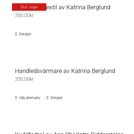
flera
Halsband i textil av Katrina Berglund
Slut i lager
varianter.
350.00
kr
De
olika
Detaljer
alternativen
kan
väljas
på
Handledsvärmare av Katrina Berglund
produktsidan
350.00
kr
Välj alternativ
Detaljer
Den
här
produkten
har
flera