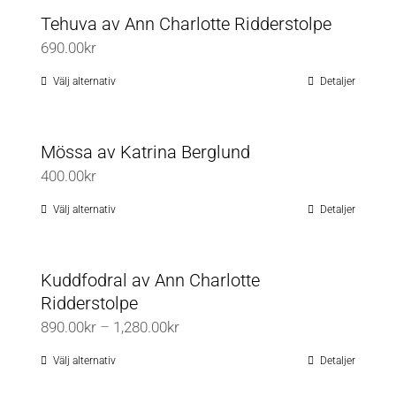
Tehuva av Ann Charlotte Ridderstolpe
690.00
kr
Välj alternativ
Detaljer
Den
här
produkten
Mössa av Katrina Berglund
har
400.00
kr
flera
varianter.
Välj alternativ
Detaljer
Den
De
här
olika
produkten
Kuddfodral av Ann Charlotte
alternativen
har
Ridderstolpe
kan
flera
Prisintervall:
890.00
kr
–
1,280.00
kr
väljas
varianter.
890.00kr
på
De
Välj alternativ
Detaljer
Den
till
produktsidan
olika
här