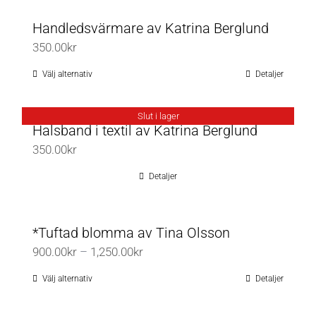
1,280.00kr
alternativen
produkten
Handledsvärmare av Katrina Berglund
kan
har
350.00
kr
väljas
flera
på
varianter.
Välj alternativ
Detaljer
Den
produktsidan
De
här
olika
produkten
Slut i lager
Halsband i textil av Katrina Berglund
alternativen
har
350.00
kr
kan
flera
väljas
varianter.
Detaljer
på
De
produktsidan
olika
*Tuftad blomma av Tina Olsson
alternativen
Prisintervall:
900.00
kr
–
1,250.00
kr
kan
900.00kr
väljas
Välj alternativ
Detaljer
Den
till
på
här
1,250.00kr
produktsidan