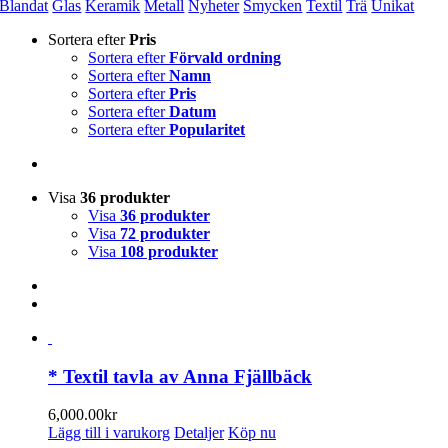
Blandat
Glas
Keramik
Metall
Nyheter
Smycken
Textil
Trä
Unikat
Sortera efter
Pris
Sortera efter
Förvald ordning
Sortera efter
Namn
Sortera efter
Pris
Sortera efter
Datum
Sortera efter
Popularitet
Visa
36 produkter
Visa
36 produkter
Visa
72 produkter
Visa
108 produkter
* Textil tavla av Anna Fjällbäck
6,000.00
kr
Lägg till i varukorg
Detaljer
Köp nu