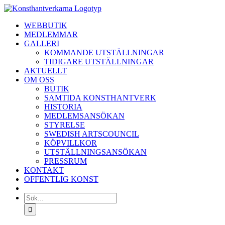
Fortsätt
till
WEBBUTIK
innehållet
MEDLEMMAR
GALLERI
KOMMANDE UTSTÄLLNINGAR
TIDIGARE UTSTÄLLNINGAR
AKTUELLT
OM OSS
BUTIK
SAMTIDA KONSTHANTVERK
HISTORIA
MEDLEMSANSÖKAN
STYRELSE
SWEDISH ARTSCOUNCIL
KÖPVILLKOR
UTSTÄLLNINGSANSÖKAN
PRESSRUM
KONTAKT
OFFENTLIG KONST
Sök
efter: