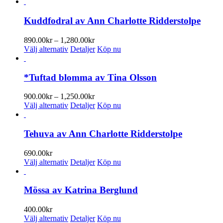
Kuddfodral av Ann Charlotte Ridderstolpe
Prisintervall:
890.00
kr
–
1,280.00
kr
Den
890.00kr
Välj alternativ
Detaljer
Köp nu
här
till
produkten
1,280.00kr
har
*Tuftad blomma av Tina Olsson
flera
varianter.
Prisintervall:
900.00
kr
–
1,250.00
kr
De
Den
900.00kr
Välj alternativ
Detaljer
Köp nu
olika
här
till
alternativen
produkten
1,250.00kr
kan
har
Tehuva av Ann Charlotte Ridderstolpe
väljas
flera
på
varianter.
690.00
kr
produktsidan
De
Den
Välj alternativ
Detaljer
Köp nu
olika
här
alternativen
produkten
kan
har
Mössa av Katrina Berglund
väljas
flera
på
varianter.
400.00
kr
produktsidan
De
Den
Välj alternativ
Detaljer
Köp nu