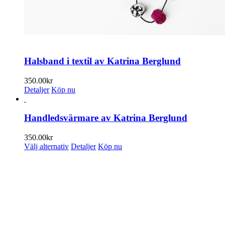
Halsband i textil av Katrina Berglund
350.00
kr
Detaljer
Köp nu
Handledsvärmare av Katrina Berglund
350.00
kr
Den
Välj alternativ
Detaljer
Köp nu
här
produkten
PRENUMERERA PÅ VÅRT NYHETSBREV
har
flera
Få information om utställningar, vernissager, nyheter i butiken och
varianter.
annat från Konsthantverkarna.
De
olika
Din e-postadress:
alternativen