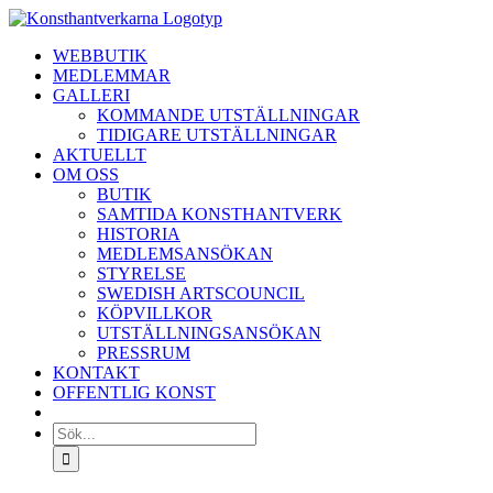
Fortsätt
till
WEBBUTIK
innehållet
MEDLEMMAR
GALLERI
KOMMANDE UTSTÄLLNINGAR
TIDIGARE UTSTÄLLNINGAR
AKTUELLT
OM OSS
BUTIK
SAMTIDA KONSTHANTVERK
HISTORIA
MEDLEMSANSÖKAN
STYRELSE
SWEDISH ARTSCOUNCIL
KÖPVILLKOR
UTSTÄLLNINGSANSÖKAN
PRESSRUM
KONTAKT
OFFENTLIG KONST
Sök
efter: