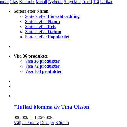
andat
Glas
Keramik
Metall
Nyheter
Smycken
Textil
Trä
Unikat
Sortera efter
Namn
Sortera efter
Förvald ordning
Sortera efter
Namn
Sortera efter
Pris
Sortera efter
Datum
Sortera efter
Popularitet
Visa
36 produkter
Visa
36 produkter
Visa
72 produkter
Visa
108 produkter
*Tuftad blomma av Tina Olsson
Prisintervall:
900.00
kr
–
1,250.00
kr
Den
900.00kr
Välj alternativ
Detaljer
Köp nu