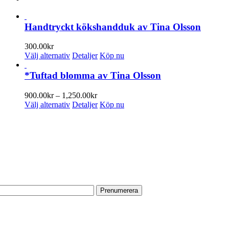
Handtryckt kökshandduk av Tina Olsson
300.00
kr
Den
Välj alternativ
Detaljer
Köp nu
här
produkten
*Tuftad blomma av Tina Olsson
har
flera
Prisintervall:
900.00
kr
–
1,250.00
kr
varianter.
Den
900.00kr
Välj alternativ
Detaljer
Köp nu
De
här
till
olika
produkten
1,250.00kr
PRENUMERERA PÅ VÅRT NYHETSBREV
alternativen
har
kan
flera
Få information om utställningar, vernissager, nyheter i butiken och
väljas
varianter.
annat från Konsthantverkarna.
på
De
produktsidan
olika
Din e-postadress:
alternativen
kan
väljas
på
HITTA TILL OSS
produktsidan