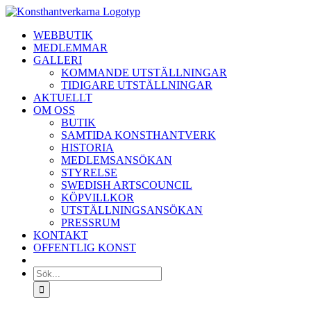
Fortsätt
till
WEBBUTIK
innehållet
MEDLEMMAR
GALLERI
KOMMANDE UTSTÄLLNINGAR
TIDIGARE UTSTÄLLNINGAR
AKTUELLT
OM OSS
BUTIK
SAMTIDA KONSTHANTVERK
HISTORIA
MEDLEMSANSÖKAN
STYRELSE
SWEDISH ARTSCOUNCIL
KÖPVILLKOR
UTSTÄLLNINGSANSÖKAN
PRESSRUM
KONTAKT
OFFENTLIG KONST
Sök
efter: