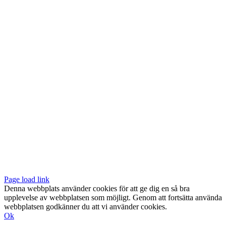
Vår butik med galleri ligger centralt vid Slussen. Nära både tunnelbana
och bussar.
Södermalmstorg 4
118 20 Stockholm
Tel: 08-611 03 70
E-post:
info@konsthantverkarna.se
ORDINARIE ÖPPETTIDER
Mån-Fre: 11–18
Lör: 11–16
KONSTHANTVERKARNA PÅ FACEBOOK & INSTAGRAM
Page load link
Denna webbplats använder cookies för att ge dig en så bra
upplevelse av webbplatsen som möjligt. Genom att fortsätta använda
webbplatsen godkänner du att vi använder cookies.
Ok
Till