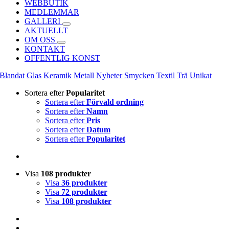
WEBBUTIK
MEDLEMMAR
GALLERI
AKTUELLT
OM OSS
KONTAKT
OFFENTLIG KONST
Blandat
Glas
Keramik
Metall
Nyheter
Smycken
Textil
Trä
Unikat
Sortera efter
Popularitet
Sortera efter
Förvald ordning
Sortera efter
Namn
Sortera efter
Pris
Sortera efter
Datum
Sortera efter
Popularitet
Visa
108 produkter
Visa
36 produkter
Visa
72 produkter
Visa
108 produkter