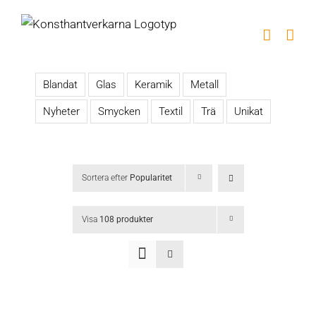
Fortsätt
till
innehållet
Blandat
Glas
Keramik
Metall
Nyheter
Smycken
Textil
Trä
Unikat
Sortera efter
Popularitet
Visa
108 produkter