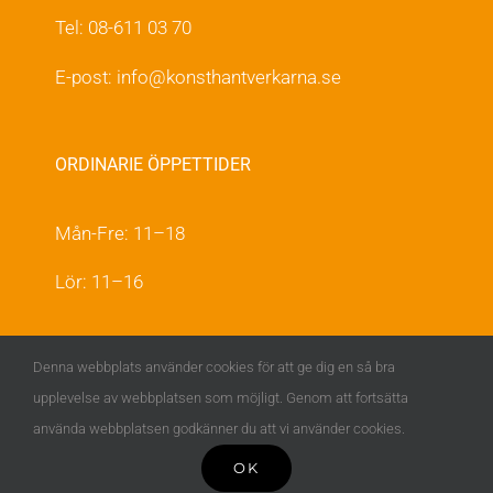
Tel: 08-611 03 70
E-post:
info@konsthantverkarna.se
ORDINARIE ÖPPETTIDER
Mån-Fre: 11–18
Lör: 11–16
KONSTHANTVERKARNA PÅ FACEBOOK &
Denna webbplats använder cookies för att ge dig en så bra
INSTAGRAM
upplevelse av webbplatsen som möjligt. Genom att fortsätta
använda webbplatsen godkänner du att vi använder cookies.
OK