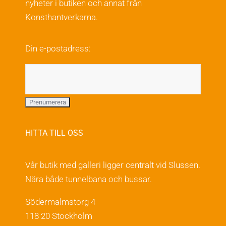
nyheter i butiken och annat från
alternativen
Konsthantverkarna.
kan
väljas
Din e-postadress:
på
produktsidan
HITTA TILL OSS
Vår butik med galleri ligger centralt vid Slussen.
Nära både tunnelbana och bussar.
Södermalmstorg 4
118 20 Stockholm