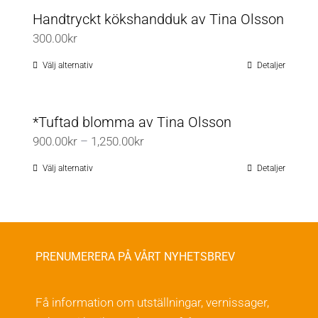
Handtryckt kökshandduk av Tina Olsson
300.00
kr
Välj alternativ
Detaljer
Den
här
produkten
*Tuftad blomma av Tina Olsson
har
Prisintervall:
900.00
kr
–
1,250.00
kr
flera
900.00kr
varianter.
Välj alternativ
Detaljer
Den
till
De
här
1,250.00kr
olika
produkten
alternativen
har
kan
flera
PRENUMERERA PÅ VÅRT NYHETSBREV
väljas
varianter.
på
De
Få information om utställningar, vernissager,
produktsidan
olika