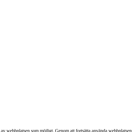
h bussar.
e av webbplatsen som möjligt. Genom att fortsätta använda webbplatsen