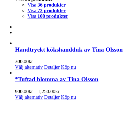
Visa
36 produkter
Visa
72 produkter
Visa
108 produkter
Handtryckt kökshandduk av Tina Olsson
300.00
kr
Den
Välj alternativ
Detaljer
Köp nu
här
produkten
*Tuftad blomma av Tina Olsson
har
flera
Prisintervall:
900.00
kr
–
1,250.00
kr
varianter.
Den
900.00kr
Välj alternativ
Detaljer
Köp nu
De
här
till
olika
produkten
1,250.00kr
ENUMERERA PÅ VÅRT NYHETSBREV
alternativen
har
kan
flera
 information om utställningar, vernissager, nyheter i butiken och annat 
väljas
varianter.
på
De
n e-postadress:
produktsidan
olika