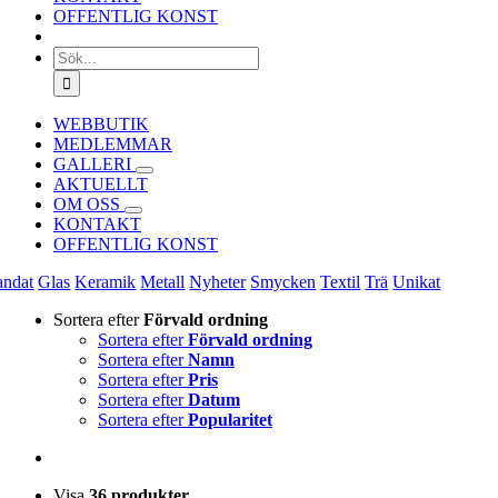
OFFENTLIG KONST
Sök
efter:
WEBBUTIK
MEDLEMMAR
GALLERI
AKTUELLT
OM OSS
KONTAKT
OFFENTLIG KONST
andat
Glas
Keramik
Metall
Nyheter
Smycken
Textil
Trä
Unikat
Sortera efter
Förvald ordning
Sortera efter
Förvald ordning
Sortera efter
Namn
Sortera efter
Pris
Sortera efter
Datum
Sortera efter
Popularitet
Visa
36 produkter