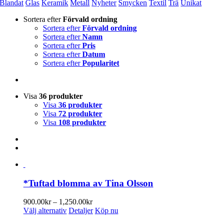
Blandat
Glas
Keramik
Metall
Nyheter
Smycken
Textil
Trä
Unikat
Sortera efter
Förvald ordning
Sortera efter
Förvald ordning
Sortera efter
Namn
Sortera efter
Pris
Sortera efter
Datum
Sortera efter
Popularitet
Visa
36 produkter
Visa
36 produkter
Visa
72 produkter
Visa
108 produkter
*Tuftad blomma av Tina Olsson
Prisintervall:
900.00
kr
–
1,250.00
kr
Den
900.00kr
Välj alternativ
Detaljer
Köp nu