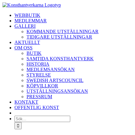
Fortsätt
till
WEBBUTIK
innehållet
MEDLEMMAR
GALLERI
KOMMANDE UTSTÄLLNINGAR
TIDIGARE UTSTÄLLNINGAR
AKTUELLT
OM OSS
BUTIK
SAMTIDA KONSTHANTVERK
HISTORIA
MEDLEMSANSÖKAN
STYRELSE
SWEDISH ARTSCOUNCIL
KÖPVILLKOR
UTSTÄLLNINGSANSÖKAN
PRESSRUM
KONTAKT
OFFENTLIG KONST
Sök
efter: