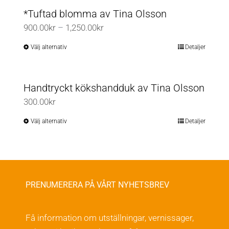
*Tuftad blomma av Tina Olsson
Prisintervall:
900.00
kr
–
1,250.00
kr
900.00kr
Välj alternativ
Detaljer
Den
till
här
1,250.00kr
produkten
Handtryckt kökshandduk av Tina Olsson
har
300.00
kr
flera
varianter.
Välj alternativ
Detaljer
Den
De
här
olika
produkten
alternativen
har
kan
flera
PRENUMERERA PÅ VÅRT NYHETSBREV
väljas
varianter.
på
De
Få information om utställningar, vernissager,
produktsidan
olika