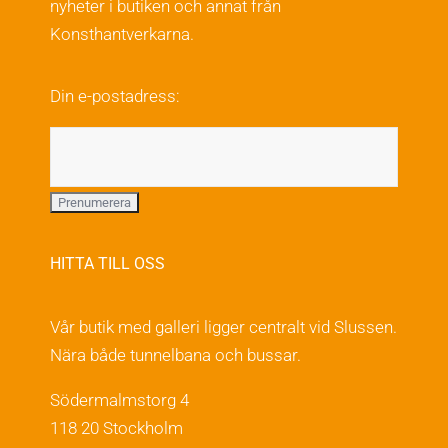
nyheter i butiken och annat från
alternativen
Konsthantverkarna.
kan
väljas
Din e-postadress:
på
produktsidan
HITTA TILL OSS
Vår butik med galleri ligger centralt vid Slussen.
Nära både tunnelbana och bussar.
Södermalmstorg 4
118 20 Stockholm