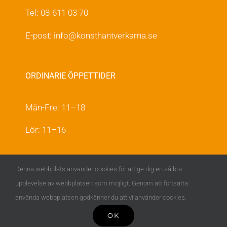
Tel: 08-611 03 70
E-post:
info@konsthantverkarna.se
ORDINARIE ÖPPETTIDER
Mån-Fre: 11–18
Lör: 11–16
KONSTHANTVERKARNA PÅ FACEBOOK &
Denna webbplats använder cookies för att ge dig en så bra
INSTAGRAM
upplevelse av webbplatsen som möjligt. Genom att fortsätta
använda webbplatsen godkänner du att vi använder cookies.
OK