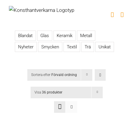
Fortsätt
till
innehållet
Blandat
Glas
Keramik
Metall
Nyheter
Smycken
Textil
Trä
Unikat
Sortera efter
Förvald ordning
Visa
36 produkter