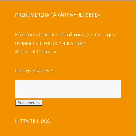
på
flera
produktsidan
varianter.
PRENUMERERA PÅ VÅRT NYHETSBREV
De
olika
Få information om utställningar, vernissager,
alternativen
nyheter i butiken och annat från
kan
Konsthantverkarna.
väljas
på
Din e-postadress:
produktsidan
HITTA TILL OSS