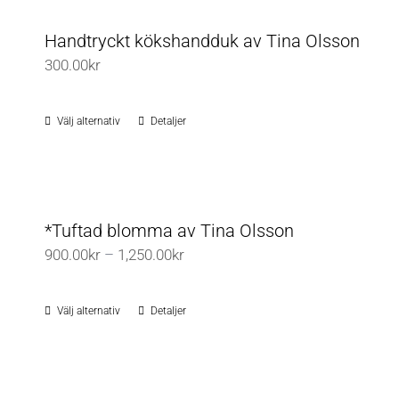
Handtryckt kökshandduk av Tina Olsson
300.00
kr
Välj alternativ
Detaljer
Den
här
produkten
har
flera
*Tuftad blomma av Tina Olsson
varianter.
Prisintervall:
900.00
kr
–
1,250.00
kr
De
900.00kr
olika
till
Välj alternativ
Detaljer
Den
alternativen
1,250.00kr
här
kan
produkten
väljas
har