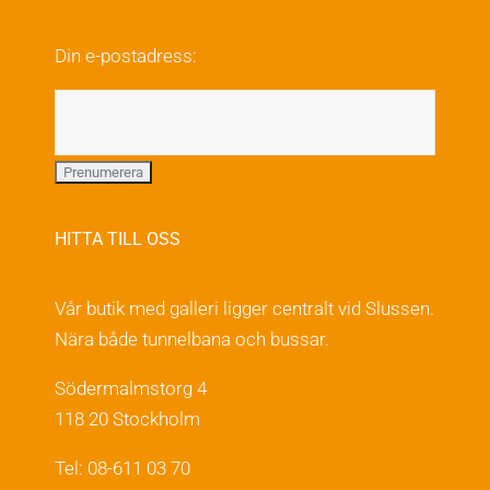
kan
väljas
Din e-postadress:
på
produktsidan
HITTA TILL OSS
Vår butik med galleri ligger centralt vid Slussen.
Nära både tunnelbana och bussar.
Södermalmstorg 4
118 20 Stockholm
Tel: 08-611 03 70