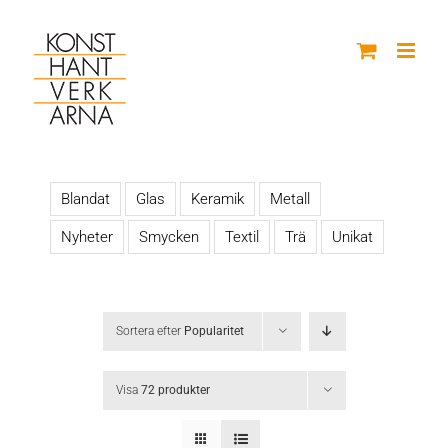
Fortsätt
till
innehållet
Blandat
Glas
Keramik
Metall
Nyheter
Smycken
Textil
Trä
Unikat
Sortera efter
Popularitet
Visa
72 produkter