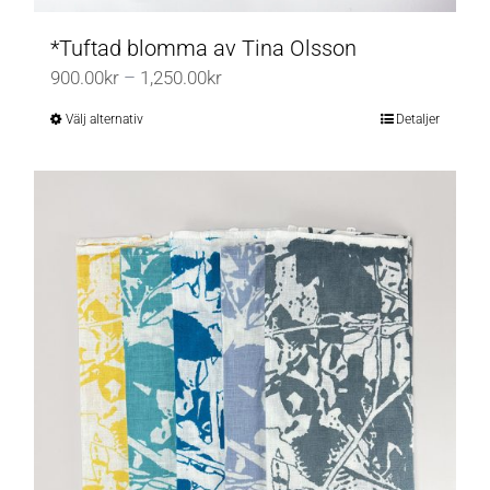
*Tuftad blomma av Tina Olsson
Prisintervall:
900.00
kr
–
1,250.00
kr
900.00kr
Välj alternativ
Detaljer
Den
till
här
1,250.00kr
produkten
har
flera
varianter.
De
olika
alternativen
kan
väljas
på