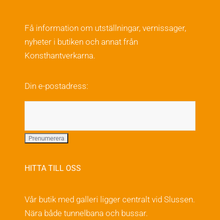
väljas
varianter.
på
De
Få information om utställningar, vernissager,
produktsidan
olika
nyheter i butiken och annat från
alternativen
Konsthantverkarna.
kan
väljas
Din e-postadress:
på
produktsidan
HITTA TILL OSS
Vår butik med galleri ligger centralt vid Slussen.
Nära både tunnelbana och bussar.