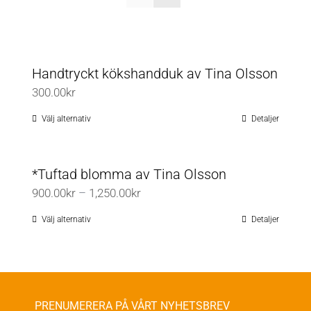
Handtryckt kökshandduk av Tina Olsson
300.00
kr
Välj alternativ
Detaljer
Den
här
produkten
*Tuftad blomma av Tina Olsson
har
Prisintervall:
900.00
kr
–
1,250.00
kr
flera
900.00kr
varianter.
Välj alternativ
Detaljer
Den
till
De
här
1,250.00kr
olika
produkten
alternativen
har
kan
flera
PRENUMERERA PÅ VÅRT NYHETSBREV