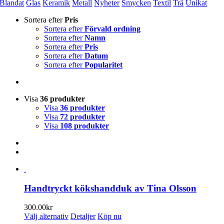
Blandat
Glas
Keramik
Metall
Nyheter
Smycken
Textil
Trä
Unikat
Sortera efter
Pris
Sortera efter
Förvald ordning
Sortera efter
Namn
Sortera efter
Pris
Sortera efter
Datum
Sortera efter
Popularitet
Visa
36 produkter
Visa
36 produkter
Visa
72 produkter
Visa
108 produkter
Handtryckt kökshandduk av Tina Olsson
300.00
kr
Den
Välj alternativ
Detaljer
Köp nu