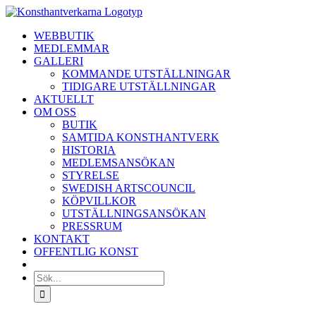
Fortsätt
till
WEBBUTIK
innehållet
MEDLEMMAR
GALLERI
KOMMANDE UTSTÄLLNINGAR
TIDIGARE UTSTÄLLNINGAR
AKTUELLT
OM OSS
BUTIK
SAMTIDA KONSTHANTVERK
HISTORIA
MEDLEMSANSÖKAN
STYRELSE
SWEDISH ARTSCOUNCIL
KÖPVILLKOR
UTSTÄLLNINGSANSÖKAN
PRESSRUM
KONTAKT
OFFENTLIG KONST
Sök
efter: