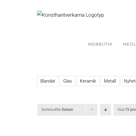
Fortsätt
till
innehållet
WEBBUTIK
MED
Blandat
Glas
Keramik
Metall
Nyhet
Sortera efter
Datum
Visa
72 pro