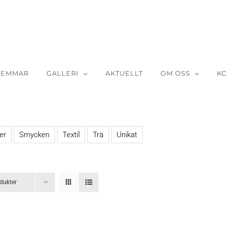
LEMMAR
GALLERI
AKTUELLT
OM OSS
K
er
Smycken
Textil
Trä
Unikat
dukter