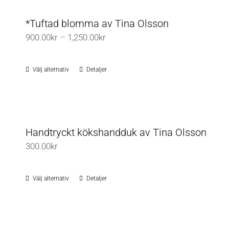
*Tuftad blomma av Tina Olsson
Prisintervall:
900.00
kr
–
1,250.00
kr
900.00kr
till
Välj alternativ
Detaljer
Den
1,250.00kr
här
produkten
har
flera
Handtryckt kökshandduk av Tina Olsson
varianter.
300.00
kr
De
olika
Välj alternativ
Detaljer
Den
alternativen
här
kan
produkten
väljas
har