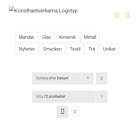
Fortsätt
till
innehållet
Blandat
Glas
Keramik
Metall
Nyheter
Smycken
Textil
Trä
Unikat
Sortera efter
Datum
Visa
72 produkter