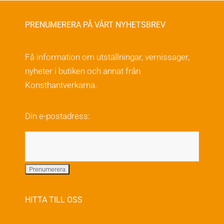
på
flera
produktsidan
varianter.
PRENUMERERA PÅ VÅRT NYHETSBREV
De
olika
Få information om utställningar, vernissager,
alternativen
nyheter i butiken och annat från
kan
Konsthantverkarna.
väljas
på
Din e-postadress:
produktsidan
HITTA TILL OSS