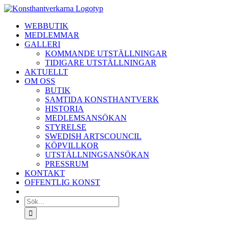
Fortsätt
till
WEBBUTIK
innehållet
MEDLEMMAR
GALLERI
KOMMANDE UTSTÄLLNINGAR
TIDIGARE UTSTÄLLNINGAR
AKTUELLT
OM OSS
BUTIK
SAMTIDA KONSTHANTVERK
HISTORIA
MEDLEMSANSÖKAN
STYRELSE
SWEDISH ARTSCOUNCIL
KÖPVILLKOR
UTSTÄLLNINGSANSÖKAN
PRESSRUM
KONTAKT
OFFENTLIG KONST
Sök
efter: