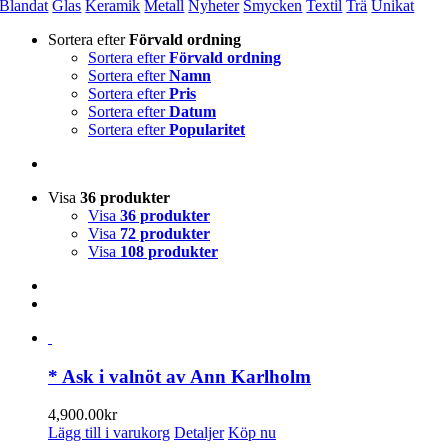
Blandat
Glas
Keramik
Metall
Nyheter
Smycken
Textil
Trä
Unikat
Sortera efter
Förvald ordning
Sortera efter
Förvald ordning
Sortera efter
Namn
Sortera efter
Pris
Sortera efter
Datum
Sortera efter
Popularitet
Visa
36 produkter
Visa
36 produkter
Visa
72 produkter
Visa
108 produkter
* Ask i valnöt av Ann Karlholm
4,900.00
kr
Lägg till i varukorg
Detaljer
Köp nu