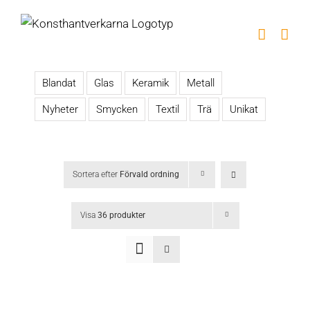
Fortsätt
till
innehållet
Blandat
Glas
Keramik
Metall
Nyheter
Smycken
Textil
Trä
Unikat
Sortera efter
Förvald ordning
Visa
36 produkter