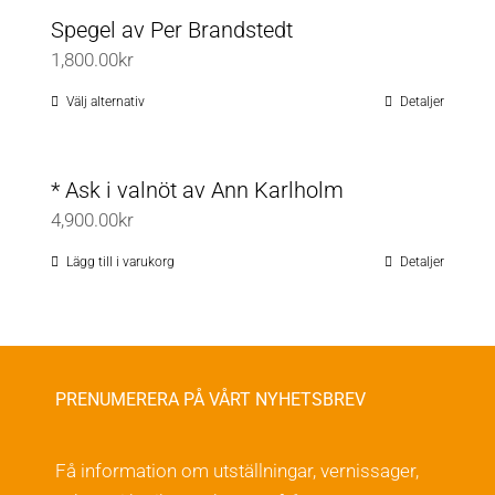
Spegel av Per Brandstedt
1,800.00
kr
Välj alternativ
Detaljer
Den
här
produkten
* Ask i valnöt av Ann Karlholm
har
4,900.00
kr
flera
varianter.
Lägg till i varukorg
Detaljer
De
olika
alternativen
kan
PRENUMERERA PÅ VÅRT NYHETSBREV
väljas
på
Få information om utställningar, vernissager,
produktsidan