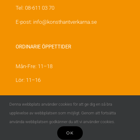
Tel: 08-611 03 70
E-post:
info@konsthantverkarna.se
ORDINARIE ÖPPETTIDER
Mån-Fre: 11–18
Lör: 11–16
KONSTHANTVERKARNA PÅ FACEBOOK &
Denna webbplats använder cookies för att ge dig en så bra
INSTAGRAM
upplevelse av webbplatsen som möjligt. Genom att fortsätta
använda webbplatsen godkänner du att vi använder cookies.
OK