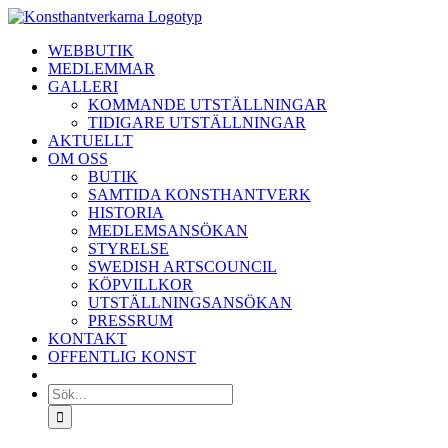
Fortsätt
till
WEBBUTIK
innehållet
MEDLEMMAR
GALLERI
KOMMANDE UTSTÄLLNINGAR
TIDIGARE UTSTÄLLNINGAR
AKTUELLT
OM OSS
BUTIK
SAMTIDA KONSTHANTVERK
HISTORIA
MEDLEMSANSÖKAN
STYRELSE
SWEDISH ARTSCOUNCIL
KÖPVILLKOR
UTSTÄLLNINGSANSÖKAN
PRESSRUM
KONTAKT
OFFENTLIG KONST
Sök
efter: