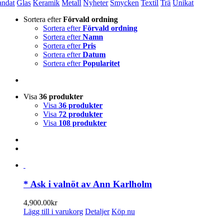
andat
Glas
Keramik
Metall
Nyheter
Smycken
Textil
Trä
Unikat
Sortera efter
Förvald ordning
Sortera efter
Förvald ordning
Sortera efter
Namn
Sortera efter
Pris
Sortera efter
Datum
Sortera efter
Popularitet
Visa
36 produkter
Visa
36 produkter
Visa
72 produkter
Visa
108 produkter
* Ask i valnöt av Ann Karlholm
4,900.00
kr
Lägg till i varukorg
Detaljer
Köp nu