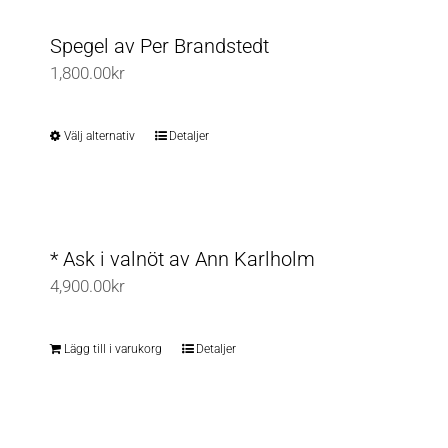
Spegel av Per Brandstedt
1,800.00
kr
Välj alternativ
Detaljer
Den
här
produkten
har
flera
* Ask i valnöt av Ann Karlholm
varianter.
4,900.00
kr
De
olika
Lägg till i varukorg
Detaljer
alternativen
kan
väljas