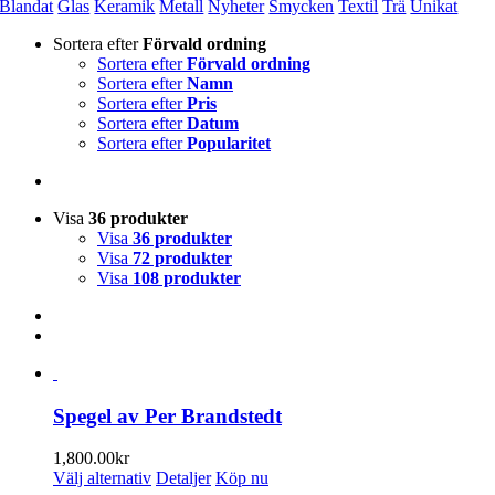
Blandat
Glas
Keramik
Metall
Nyheter
Smycken
Textil
Trä
Unikat
Sortera efter
Förvald ordning
Sortera efter
Förvald ordning
Sortera efter
Namn
Sortera efter
Pris
Sortera efter
Datum
Sortera efter
Popularitet
Visa
36 produkter
Visa
36 produkter
Visa
72 produkter
Visa
108 produkter
Spegel av Per Brandstedt
1,800.00
kr
Den
Välj alternativ
Detaljer
Köp nu