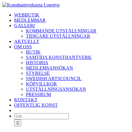
Fortsätt
till
WEBBUTIK
innehållet
MEDLEMMAR
GALLERI
KOMMANDE UTSTÄLLNINGAR
TIDIGARE UTSTÄLLNINGAR
AKTUELLT
OM OSS
BUTIK
SAMTIDA KONSTHANTVERK
HISTORIA
MEDLEMSANSÖKAN
STYRELSE
SWEDISH ARTSCOUNCIL
KÖPVILLKOR
UTSTÄLLNINGSANSÖKAN
PRESSRUM
KONTAKT
OFFENTLIG KONST
Sök
efter: