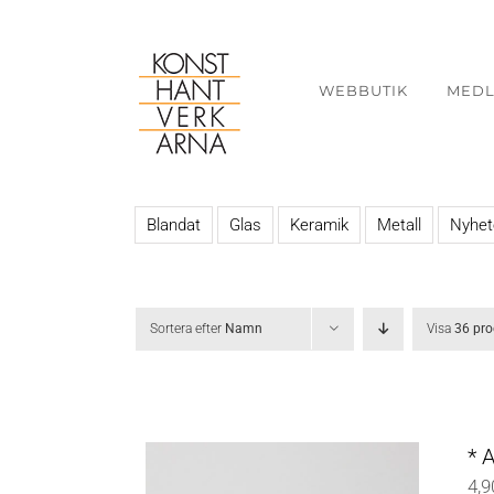
Fortsätt
till
innehållet
WEBBUTIK
MED
Blandat
Glas
Keramik
Metall
Nyhet
Sortera efter
Namn
Visa
36 pro
* 
4,9