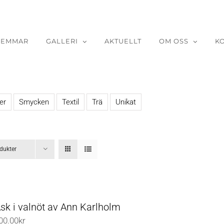
LEMMAR
GALLERI
AKTUELLT
OM OSS
K
er
Smycken
Textil
Trä
Unikat
dukter
Ask i valnöt av Ann Karlholm
00.00
kr