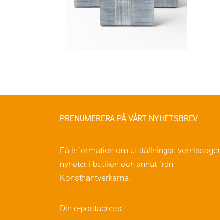
PRENUMERERA PÅ VÅRT NYHETSBREV
Få information om utställningar, vernissager
nyheter i butiken och annat från
Konsthantverkarna.
Din e-postadress: