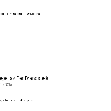
gg till i varukorg
Köp nu
egel av Per Brandstedt
00.00
kr
lj alternativ
Köp nu
Den
här