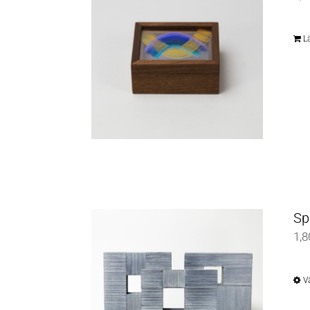
Lä
Sp
1,8
Vä