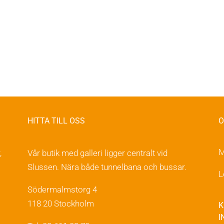
produkten
har
flera
varianter.
De
olika
alternativen
kan
väljas
HITTA TILL OSS
O
på
produktsidan
M
,
Vår butik med galleri ligger centralt vid
Slussen. Nära både tunnelbana och bussar.
L
Södermalmstorg 4
118 20 Stockholm
K
I