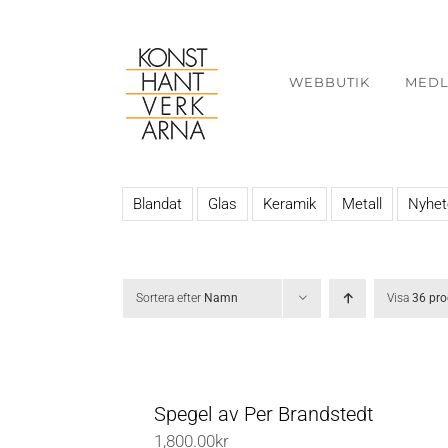
Fortsätt
till
innehållet
WEBBUTIK
MED
Blandat
Glas
Keramik
Metall
Nyhet
Sortera efter
Namn
Visa
36 pro
Spegel av Per Brandstedt
1,800.00
kr