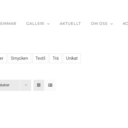
LEMMAR
GALLERI
AKTUELLT
OM OSS
K
er
Smycken
Textil
Trä
Unikat
dukter