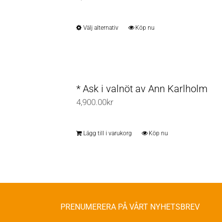
Välj alternativ
Köp nu
Den
här
produkten
har
flera
* Ask i valnöt av Ann Karlholm
varianter.
4,900.00
kr
De
olika
Lägg till i varukorg
Köp nu
alternativen
kan
väljas
på
produktsidan
PRENUMERERA PÅ VÅRT NYHETSBREV