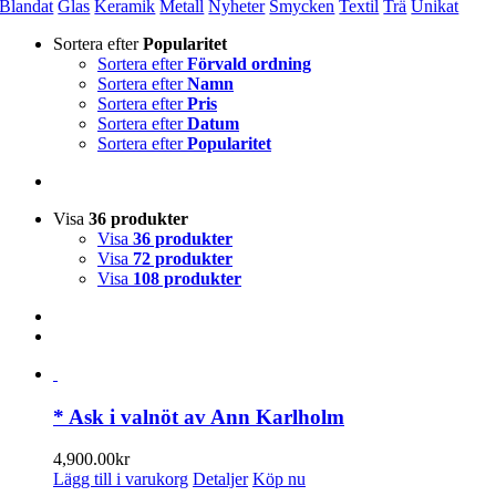
Blandat
Glas
Keramik
Metall
Nyheter
Smycken
Textil
Trä
Unikat
Sortera efter
Popularitet
Sortera efter
Förvald ordning
Sortera efter
Namn
Sortera efter
Pris
Sortera efter
Datum
Sortera efter
Popularitet
Visa
36 produkter
Visa
36 produkter
Visa
72 produkter
Visa
108 produkter
* Ask i valnöt av Ann Karlholm
4,900.00
kr
Lägg till i varukorg
Detaljer
Köp nu