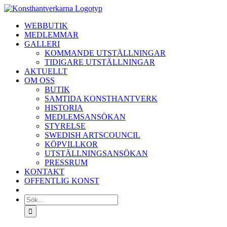
Fortsätt
till
WEBBUTIK
innehållet
MEDLEMMAR
GALLERI
KOMMANDE UTSTÄLLNINGAR
TIDIGARE UTSTÄLLNINGAR
AKTUELLT
OM OSS
BUTIK
SAMTIDA KONSTHANTVERK
HISTORIA
MEDLEMSANSÖKAN
STYRELSE
SWEDISH ARTSCOUNCIL
KÖPVILLKOR
UTSTÄLLNINGSANSÖKAN
PRESSRUM
KONTAKT
OFFENTLIG KONST
Sök
efter: