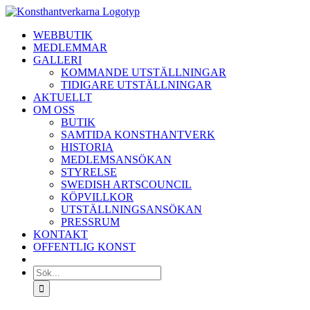
Fortsätt
till
WEBBUTIK
innehållet
MEDLEMMAR
GALLERI
KOMMANDE UTSTÄLLNINGAR
TIDIGARE UTSTÄLLNINGAR
AKTUELLT
OM OSS
BUTIK
SAMTIDA KONSTHANTVERK
HISTORIA
MEDLEMSANSÖKAN
STYRELSE
SWEDISH ARTSCOUNCIL
KÖPVILLKOR
UTSTÄLLNINGSANSÖKAN
PRESSRUM
KONTAKT
OFFENTLIG KONST
Sök
efter: