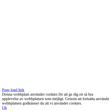
Vår butik med galleri ligger centralt vid Slussen. Nära både tunnelbana
och bussar.
Södermalmstorg 4
118 20 Stockholm
Tel: 08-611 03 70
E-post:
info@konsthantverkarna.se
ORDINARIE ÖPPETTIDER
Mån-Fre: 11–18
Lör: 11–16
KONSTHANTVERKARNA PÅ FACEBOOK & INSTAGRAM
Page load link
Denna webbplats använder cookies för att ge dig en så bra
upplevelse av webbplatsen som möjligt. Genom att fortsätta använda
webbplatsen godkänner du att vi använder cookies.
Ok