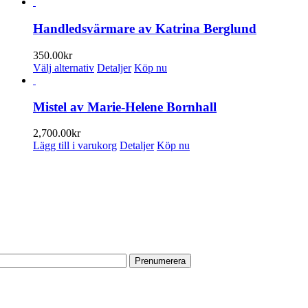
här
produkten
har
Handledsvärmare av Katrina Berglund
flera
varianter.
350.00
kr
De
Den
Välj alternativ
Detaljer
Köp nu
olika
här
alternativen
produkten
kan
har
Mistel av Marie-Helene Bornhall
väljas
flera
på
varianter.
2,700.00
kr
produktsidan
De
Lägg till i varukorg
Detaljer
Köp nu
olika
alternativen
PRENUMERERA PÅ VÅRT NYHETSBREV
kan
väljas
Få information om utställningar, vernissager, nyheter i butiken och
på
annat från Konsthantverkarna.
produktsidan
Din e-postadress:
HITTA TILL OSS