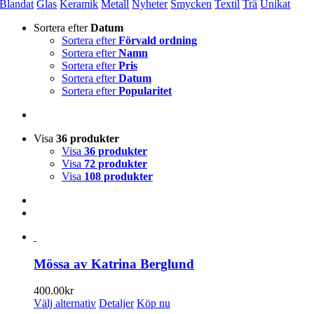
Blandat
Glas
Keramik
Metall
Nyheter
Smycken
Textil
Trä
Unikat
Sortera efter
Datum
Sortera efter
Förvald ordning
Sortera efter
Namn
Sortera efter
Pris
Sortera efter
Datum
Sortera efter
Popularitet
Visa
36 produkter
Visa
36 produkter
Visa
72 produkter
Visa
108 produkter
Mössa av Katrina Berglund
400.00
kr
Den
Välj alternativ
Detaljer
Köp nu