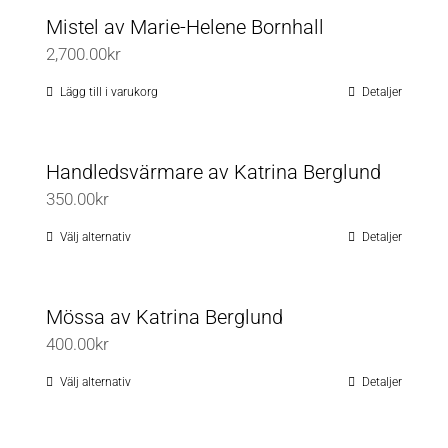
Mistel av Marie-Helene Bornhall
2,700.00
kr
Lägg till i varukorg
Detaljer
Handledsvärmare av Katrina Berglund
350.00
kr
Välj alternativ
Detaljer
Den
här
produkten
Mössa av Katrina Berglund
har
400.00
kr
flera
varianter.
Välj alternativ
Detaljer
Den
De
här
olika
produkten