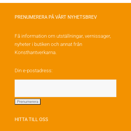
alternativen
har
kan
flera
PRENUMERERA PÅ VÅRT NYHETSBREV
väljas
varianter.
på
De
Få information om utställningar, vernissager,
produktsidan
olika
nyheter i butiken och annat från
alternativen
Konsthantverkarna.
kan
väljas
Din e-postadress:
på
produktsidan
HITTA TILL OSS