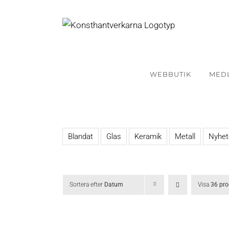
Fortsätt
till
innehållet
WEBBUTIK
MED
Blandat
Glas
Keramik
Metall
Nyhet
Sortera efter
Datum
Visa
36 pro