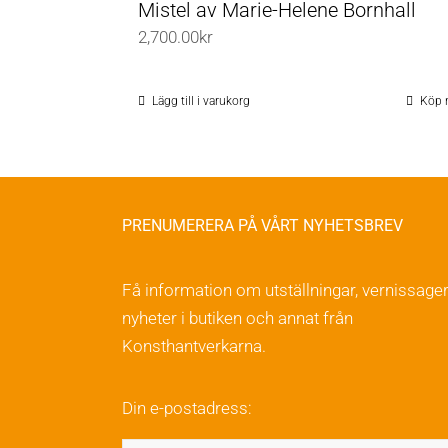
Mistel av Marie-Helene Bornhall
2,700.00
kr
Lägg till i varukorg
Köp 
PRENUMERERA PÅ VÅRT NYHETSBREV
Få information om utställningar, vernissager
nyheter i butiken och annat från
Konsthantverkarna.
Din e-postadress: